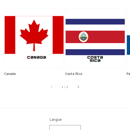
Canada
Costa Rica
P
sur
1
/
3
Langue