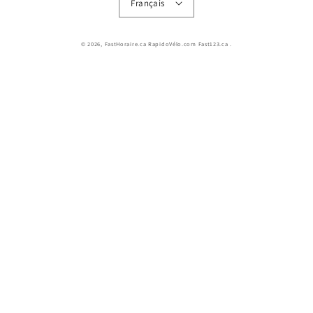
Français
© 2026,
FastHoraire.ca RapidoVélo.com Fast123.ca
.