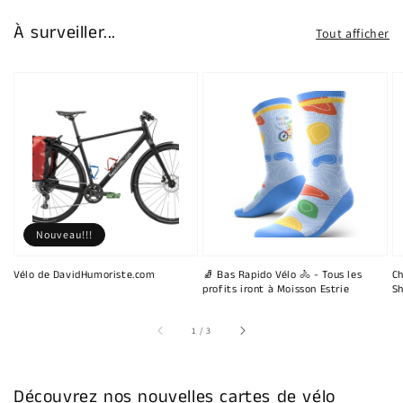
À surveiller...
Tout afficher
Nouveau!!!
Vélo de DavidHumoriste.com
🧦 Bas Rapido Vélo 🚴 - Tous les
Ch
profits iront à Moisson Estrie
Sh
sur
1
/
3
Découvrez nos nouvelles cartes de vélo