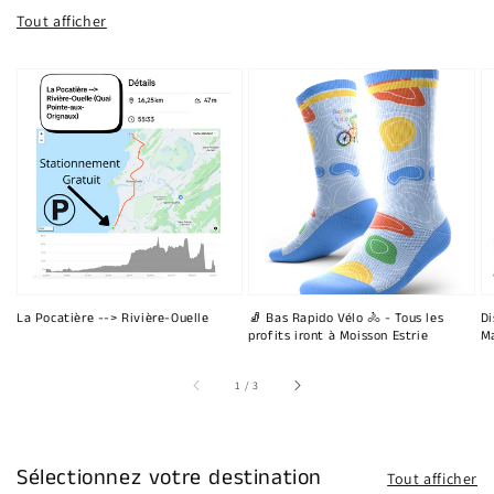
Tout afficher
La Pocatière --> Rivière-Ouelle
🧦 Bas Rapido Vélo 🚴 - Tous les
Di
profits iront à Moisson Estrie
Ma
sur
1
/
3
Sélectionnez votre destination
Tout afficher