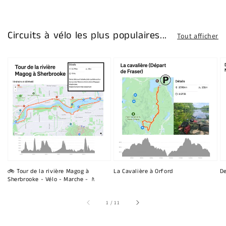
Circuits à vélo les plus populaires...
Tout afficher
🚲 Tour de la rivière Magog à
La Cavalière à Orford
De
Sherbrooke - Vélo - Marche - 🚶
sur
1
/
11