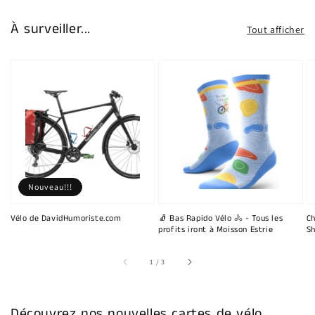
À surveiller...
Tout afficher
Nouveau!!!
Vélo de DavidHumoriste.com
🧦 Bas Rapido Vélo 🚴 - Tous les
Ch
profits iront à Moisson Estrie
Sh
sur
1
/
3
Découvrez nos nouvelles cartes de vélo