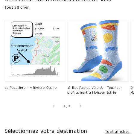
Tout afficher
La Pocatière --> Rivière-Ouelle
🧦 Bas Rapido Vélo 🚴 - Tous les
Di
profits iront à Moisson Estrie
Ma
sur
1
/
3
Sélectionnez votre destination
Tout afficher