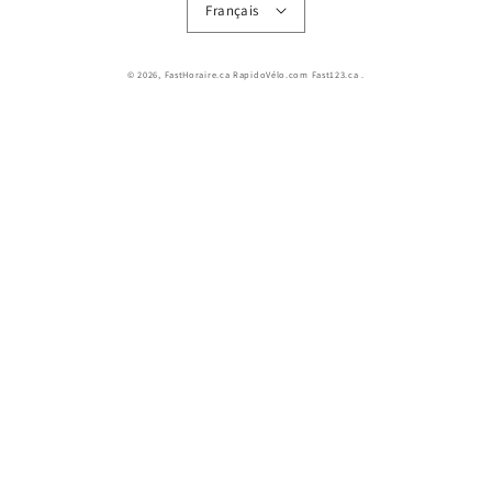
Français
© 2026,
FastHoraire.ca RapidoVélo.com Fast123.ca
.