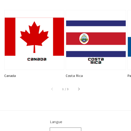
Canada
Costa Rica
P
sur
1
/
3
Langue