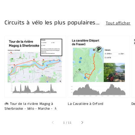
Circuits à vélo les plus populaires...
Tout afficher
🚲 Tour de la rivière Magog à
La Cavalière à Orford
De
Sherbrooke - Vélo - Marche - 🚶
sur
1
/
11