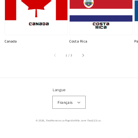
Canada
Costa Rica
P
sur
1
/
3
Langue
Français
© 2026,
FastHoraire.ca RapidoVélo.com Fast123.ca
.