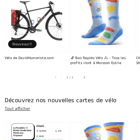
Nouveau!!!
Vélo de DavidHumoriste.com
🧦 Bas Rapido Vélo 🚴 - Tous les
Ch
profits iront à Moisson Estrie
Sh
sur
1
/
3
Découvrez nos nouvelles cartes de vélo
Tout afficher