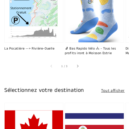
La Pocatière --> Rivière-Ouelle
🧦 Bas Rapido Vélo 🚴 - Tous les
Di
profits iront à Moisson Estrie
Ma
sur
1
/
3
Sélectionnez votre destination
Tout afficher