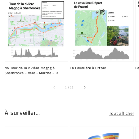
🚲 Tour de la rivière Magog à
La Cavalière à Orford
De
Sherbrooke - Vélo - Marche - 🚶
sur
1
/
11
À surveiller...
Tout afficher