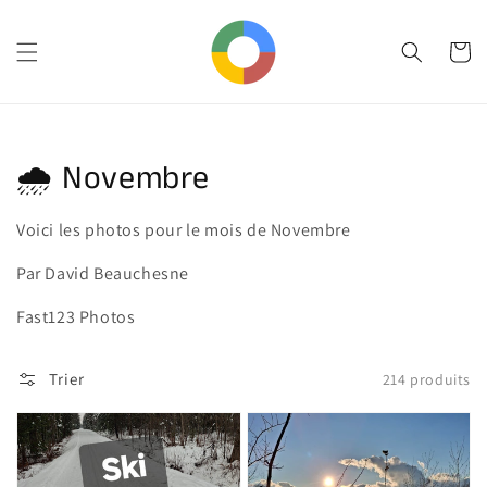
et
passer
au
Panier
contenu
Collection:
🌧️ Novembre
Voici les photos pour le mois de Novembre
Par David Beauchesne
Fast123 Photos
Trier
214 produits