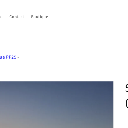
lo
Contact
Boutique
ue PP25
-