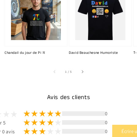
Chandail du jour de Pi π
David Beauchesne Humoriste
T-
sur
1
/
5
Avis des clients
0
0
r 5
0
Écrire 
 0 avis