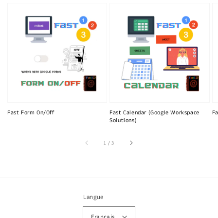
Fast Form On/Off
Fast Calendar (Google Workspace
Fa
Solutions)
sur
1
/
3
Langue
Français