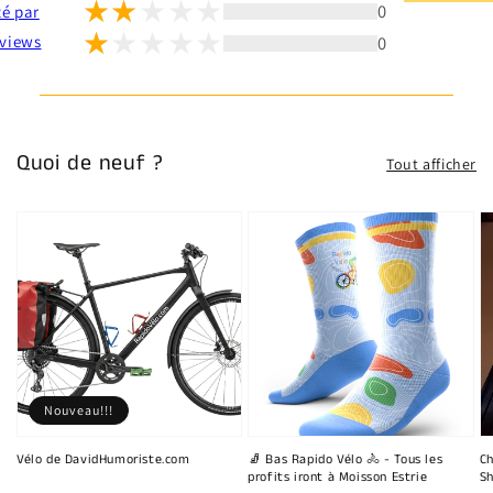
0
té par
0
views
Quoi de neuf ?
Tout afficher
Nouveau!!!
Vélo de DavidHumoriste.com
🧦 Bas Rapido Vélo 🚴 - Tous les
Ch
profits iront à Moisson Estrie
Sh