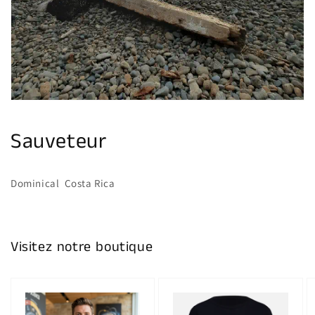
multimédia
dans
la
vue
de
la
galerie
Sauveteur
Dominical Costa Rica
Visitez notre boutique