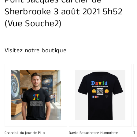
Pont Jacques Cartier de
galerie
Sherbrooke 3 août 2021 5h52
(Vue Souche2)
Visitez notre boutique
Chandail du jour de Pi π
David Beauchesne Humoriste
T-