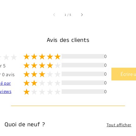
sur
1
/
5
Avis des clients
0
0
r 5
0
Écrire 
 0 avis
0
té par
0
views
Quoi de neuf ?
Tout afficher