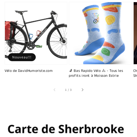
Nouveau!!!
Vélo de DavidHumoriste.com
🧦 Bas Rapido Vélo 🚴 - Tous les
Ch
profits iront à Moisson Estrie
Sh
sur
1
/
3