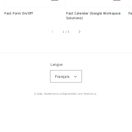
Fast Form On/Off
Fast Calendar (Google Workspace
Fa
Solutions)
sur
1
/
3
Langue
Français
© 2026,
FastHoraire.ca RapidoVélo.com Fast123.ca
.