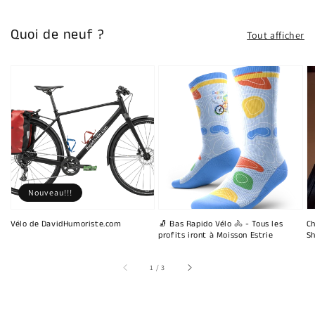
Quoi de neuf ?
Tout afficher
Nouveau!!!
Vélo de DavidHumoriste.com
🧦 Bas Rapido Vélo 🚴 - Tous les
Ch
profits iront à Moisson Estrie
Sh
sur
1
/
3