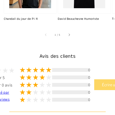
Chandail du jour de Pi π
David Beauchesne Humoriste
T-
sur
1
/
5
Avis des clients
0
0
r 5
0
Écrire 
 0 avis
0
té par
0
views