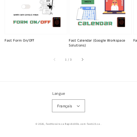
Fast Form On/Off
Fast Calendar (Google Workspace
Fa
Solutions)
sur
1
/
3
Langue
Français
© 2026,
FastHoraire.ca RapidoVélo.com Fast123.ca
.