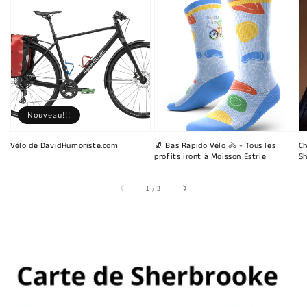
Nouveau!!!
Vélo de DavidHumoriste.com
🧦 Bas Rapido Vélo 🚴 - Tous les
Ch
profits iront à Moisson Estrie
Sh
sur
1
/
3