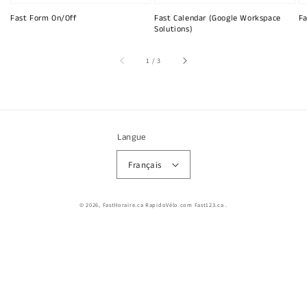
Fast Form On/Off
Fast Calendar (Google Workspace
Fa
Solutions)
sur
1
/
3
Langue
Français
© 2026,
FastHoraire.ca RapidoVélo.com Fast123.ca
.