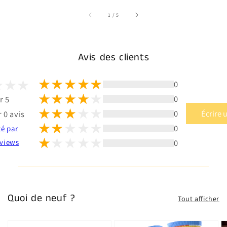
sur
1
/
5
Avis des clients
0
0
r 5
0
Écrire 
 0 avis
0
té par
0
views
Quoi de neuf ?
Tout afficher