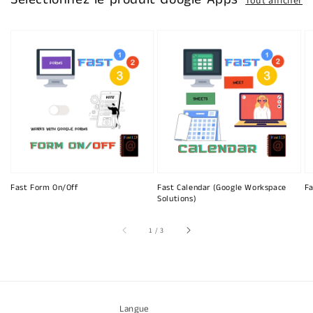
Fast Form On/Off
Fast Calendar (Google Workspace
Fa
Solutions)
sur
1
/
3
Langue