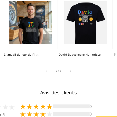
Chandail du jour de Pi π
David Beauchesne Humoriste
T-
sur
1
/
5
Avis des clients
0
0
r 5