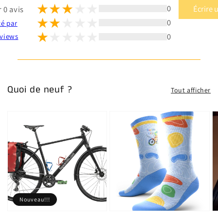
0
Écrire 
 0 avis
0
té par
0
views
Quoi de neuf ?
Tout afficher
Nouveau!!!