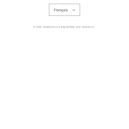
Français
© 2026,
FastHoraire.ca RapidoVélo.com Fast123.ca
.