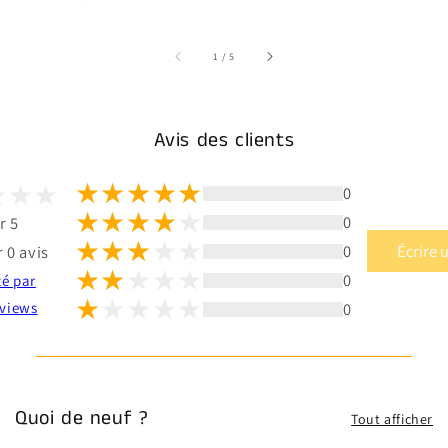
sur
1
/
5
Avis des clients
0
0
r 5
0
Écrire 
 0 avis
0
té par
0
views
Quoi de neuf ?
Tout afficher