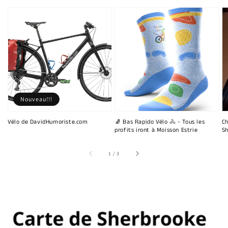
Nouveau!!!
Vélo de DavidHumoriste.com
🧦 Bas Rapido Vélo 🚴 - Tous les
Ch
profits iront à Moisson Estrie
Sh
sur
1
/
3