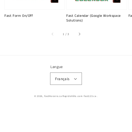
Fast Form On/Off
Fast Calendar (Google Workspace
Fa
Solutions)
sur
1
/
3
Langue
Français
© 2026,
FastHoraire.ca RapidoVélo.com Fast123.ca
.