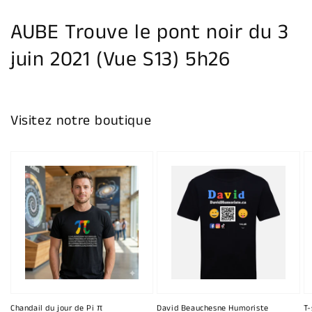
la
galerie
AUBE Trouve le pont noir du 3
juin 2021 (Vue S13) 5h26
Visitez notre boutique
Chandail du jour de Pi π
David Beauchesne Humoriste
T-