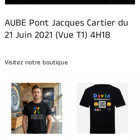
vue
de
la
galerie
AUBE Pont Jacques Cartier du
21 Juin 2021 (Vue T1) 4H18
Visitez notre boutique