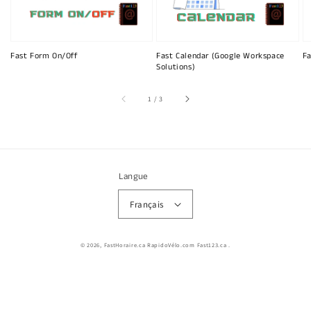
Fast Form On/Off
Fast Calendar (Google Workspace
Fa
Solutions)
sur
1
/
3
Langue
Français
© 2026,
FastHoraire.ca RapidoVélo.com Fast123.ca
.