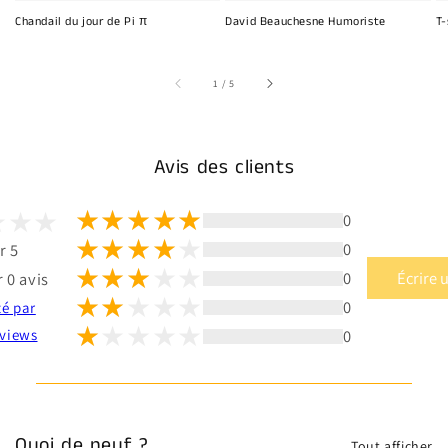
Chandail du jour de Pi π
David Beauchesne Humoriste
T-
sur
1
/
5
Avis des clients
0
0
r 5
0
Écrire 
 0 avis
0
té par
0
views
Quoi de neuf ?
Tout afficher