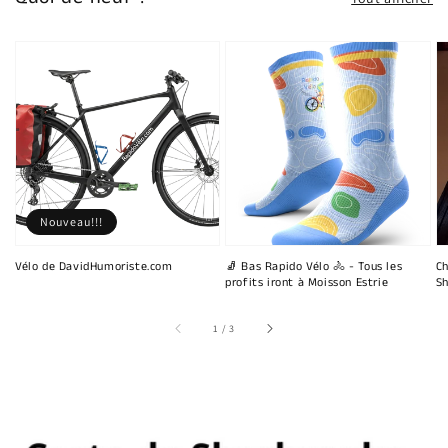
Nouveau!!!
Vélo de DavidHumoriste.com
🧦 Bas Rapido Vélo 🚴 - Tous les
Ch
profits iront à Moisson Estrie
Sh
sur
1
/
3