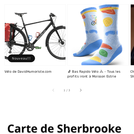
Nouveau!!!
Vélo de DavidHumoriste.com
🧦 Bas Rapido Vélo 🚴 - Tous les
Ch
profits iront à Moisson Estrie
Sh
sur
1
/
3