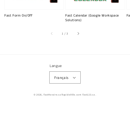
Fast Form On/Off
Fast Calendar (Google Workspace
Fa
Solutions)
sur
1
/
3
Langue
Français
© 2026,
FastHoraire.ca RapidoVélo.com Fast123.ca
.