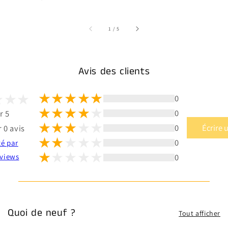
sur
1
/
5
Avis des clients
0
0
r 5
0
Écrire 
 0 avis
0
té par
0
views
Quoi de neuf ?
Tout afficher