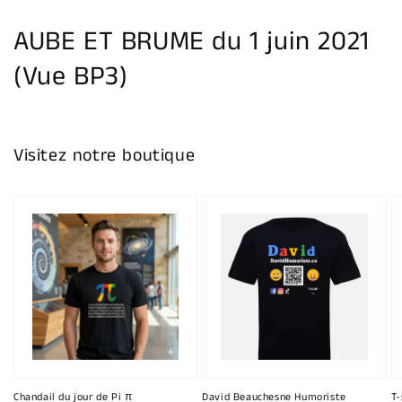
la
galerie
AUBE ET BRUME du 1 juin 2021
(Vue BP3)
Visitez notre boutique
Chandail du jour de Pi π
David Beauchesne Humoriste
T-