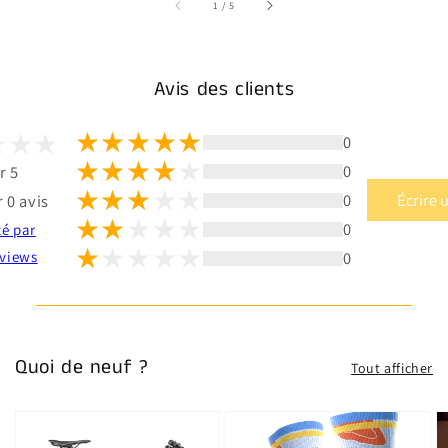
sur
1
/
5
Avis des clients
0
0
r 5
0
Écrire 
 0 avis
0
té par
0
views
Quoi de neuf ?
Tout afficher