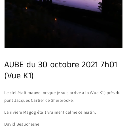
supports
multimédia
dans
la
vue
de
la
galerie
AUBE du 30 octobre 2021 7h01
(Vue K1)
Le ciel était mauve lorsque je suis arrivé à la (Vue K1) près du
pont Jacques Cartier de Sherbrooke.
La rivière Magog était vraiment calme ce matin.
David Beauchesne