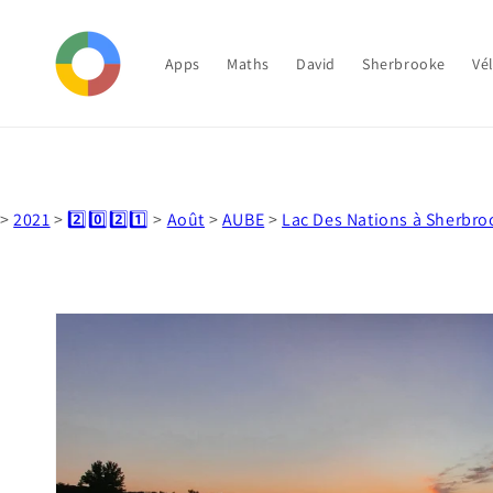
et
passer
au
contenu
Apps
Maths
David
Sherbrooke
Vé
>
2021
>
2️⃣0️⃣2️⃣1️⃣
>
Août
>
AUBE
>
Lac Des Nations à Sherbro
Passer aux
informations
produits