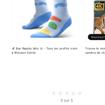
Nouveau!!
🧦 Bas Rapido Vélo 🚴 - Tous les profits iront
Trouve le nom
à Moisson Estrie
caméra de ch
0 sur 5