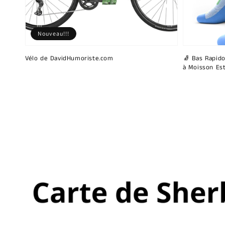
Nouveau!!!
Vélo de DavidHumoriste.com
🧦 Bas Rapido
à Moisson Est