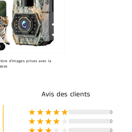
!
bre d'images prises avec la
asse
Avis des clients
0
0
0