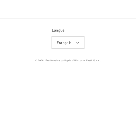
Langue
Français
© 2026,
FastHoraire.ca RapidoVélo.com Fast123.ca
.