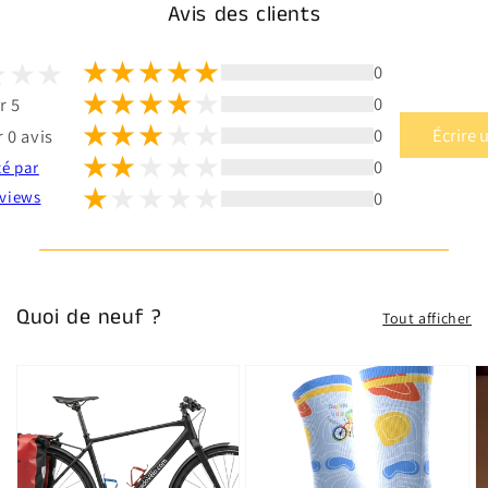
Avis des clients
0
0
r 5
0
Écrire 
 0 avis
0
té par
0
views
Quoi de neuf ?
Tout afficher