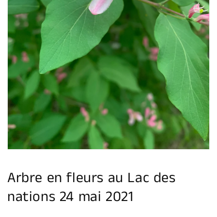
Ouvrir
1
des
supports
multimédia
dans
la
vue
de
la
galerie
Arbre en fleurs au Lac des
nations 24 mai 2021