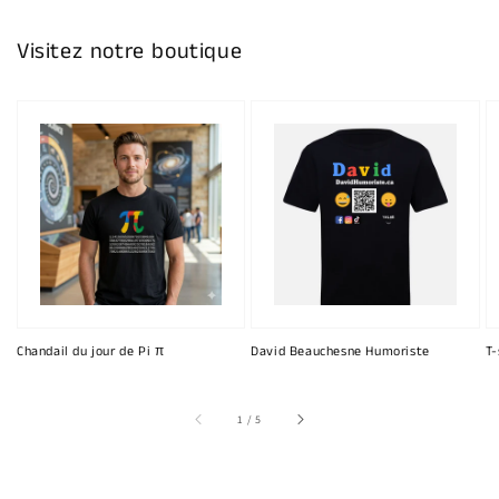
Visitez notre boutique
Chandail du jour de Pi π
David Beauchesne Humoriste
T-
sur
1
/
5