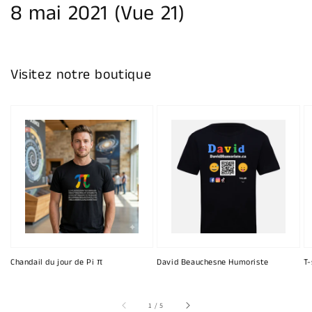
8 mai 2021 (Vue 21)
Visitez notre boutique
Chandail du jour de Pi π
David Beauchesne Humoriste
T-
sur
1
/
5