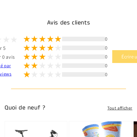
Avis des clients
0
0
r 5
0
Écrire 
 0 avis
0
té par
0
views
Quoi de neuf ?
Tout afficher