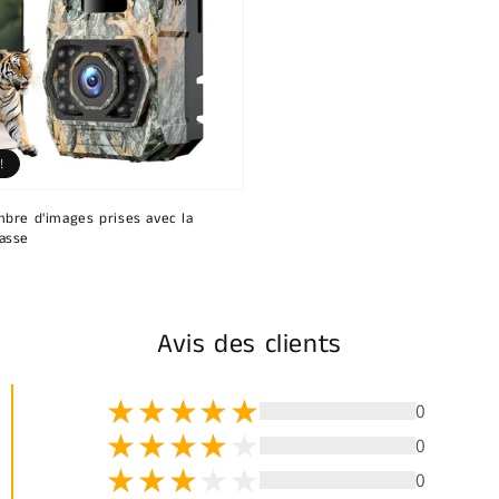
!
bre d'images prises avec la
asse
Avis des clients
0
0
0