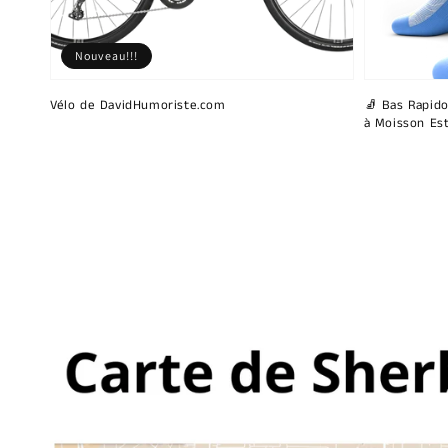
Nouveau!!!
Vélo de DavidHumoriste.com
🧦 Bas Rapido
à Moisson Est