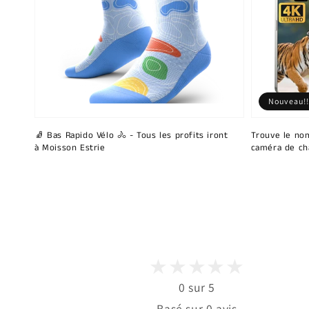
Nouveau!!
🧦 Bas Rapido Vélo 🚴 - Tous les profits iront
Trouve le nom
à Moisson Estrie
caméra de ch
0 sur 5
Basé sur 0 avis