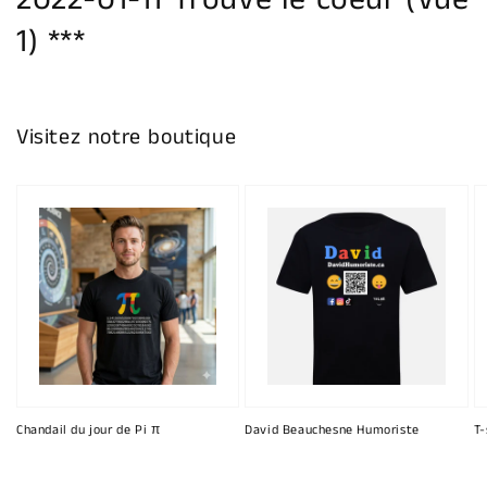
2022-01-11 Trouve le coeur (Vue
galerie
1) ***
Visitez notre boutique
Chandail du jour de Pi π
David Beauchesne Humoriste
T-