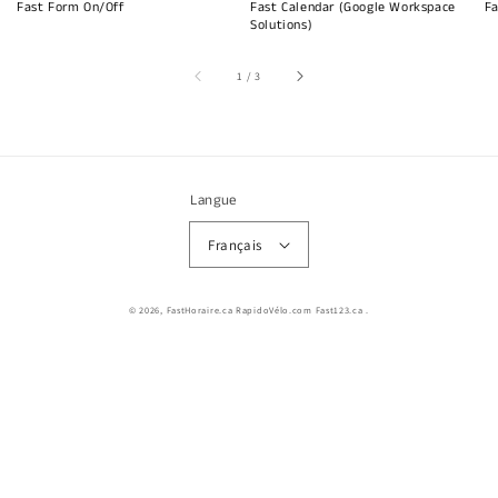
Fast Form On/Off
Fast Calendar (Google Workspace
Fa
Solutions)
sur
1
/
3
Langue
Français
© 2026,
FastHoraire.ca RapidoVélo.com Fast123.ca
.