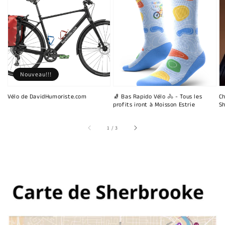
Nouveau!!!
Vélo de DavidHumoriste.com
🧦 Bas Rapido Vélo 🚴 - Tous les
Ch
profits iront à Moisson Estrie
Sh
sur
1
/
3