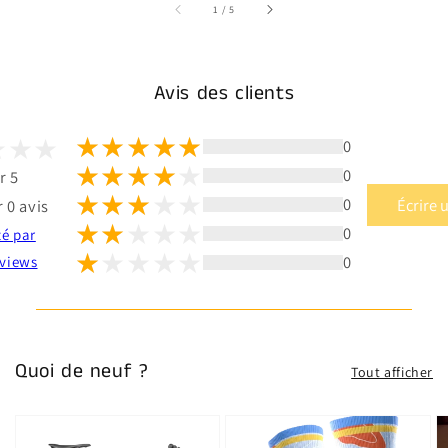
sur
1
/
5
Avis des clients
0
0
r 5
0
Écrire 
 0 avis
0
té par
0
views
Quoi de neuf ?
Tout afficher