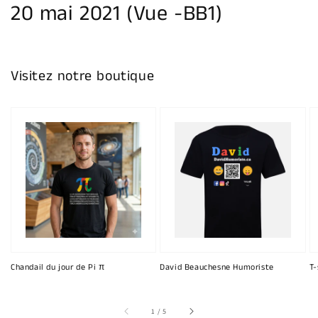
20 mai 2021 (Vue -BB1)
Visitez notre boutique
Chandail du jour de Pi π
David Beauchesne Humoriste
T-
sur
1
/
5