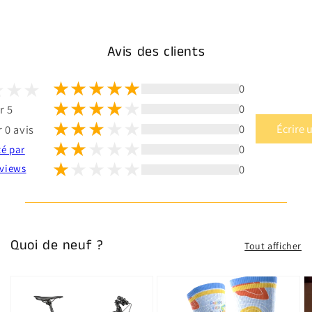
Avis des clients
0
0
r 5
0
Écrire 
 0 avis
0
té par
0
views
Quoi de neuf ?
Tout afficher