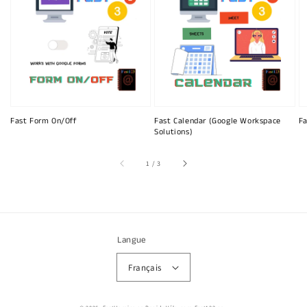
Fast Form On/Off
Fast Calendar (Google Workspace
Fa
Solutions)
sur
1
/
3
Langue
Français