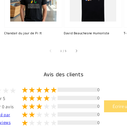
Chandail du jour de Pi π
David Beauchesne Humoriste
T-
sur
1
/
5
Avis des clients
0
0
r 5
0
Écrire 
 0 avis
0
té par
0
views