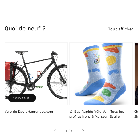
Quoi de neuf ?
Tout afficher
Nouveau!!!
Vélo de DavidHumoriste.com
🧦 Bas Rapido Vélo 🚴 - Tous les
Ch
profits iront à Moisson Estrie
Sh
sur
1
/
3