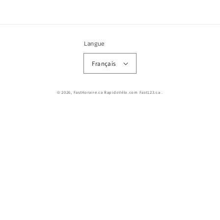
Langue
Français
© 2026,
FastHoraire.ca RapidoVélo.com Fast123.ca
.