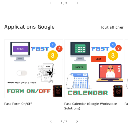
sur
1
/
3
Applications Google
Tout afficher
Fast Form On/Off
Fast Calendar (Google Workspace
Fa
Solutions)
sur
1
/
3