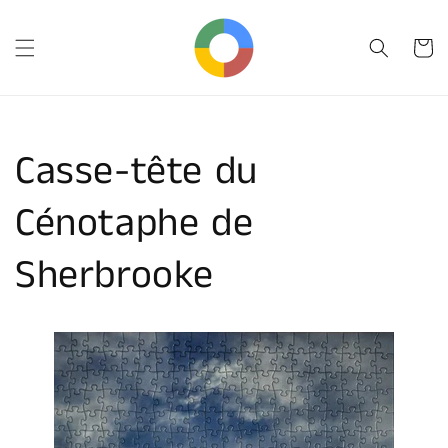
et
passer
au
Panier
contenu
Casse-tête du
Cénotaphe de
Sherbrooke