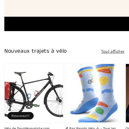
Nouveaux trajets à vélo
Tout afficher
Nouveau!!!
Vélo de DavidHumoriste.com
🧦 Bas Rapido Vélo 🚴 - Tous les
Ch