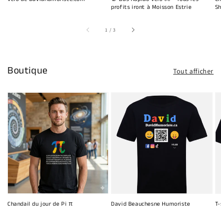
profits iront à Moisson Estrie
Sh
sur
1
/
3
Boutique
Tout afficher
Chandail du jour de Pi π
David Beauchesne Humoriste
T-