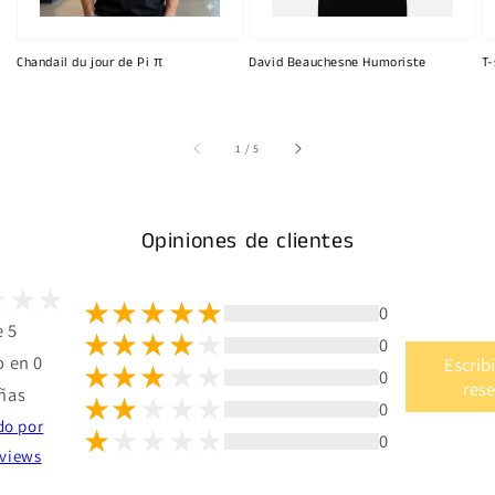
Chandail du jour de Pi π
David Beauchesne Humoriste
T-
de
1
/
5
Opiniones de clientes
0
e 5
0
 en 0
Escrib
0
res
ñas
0
do por
0
views