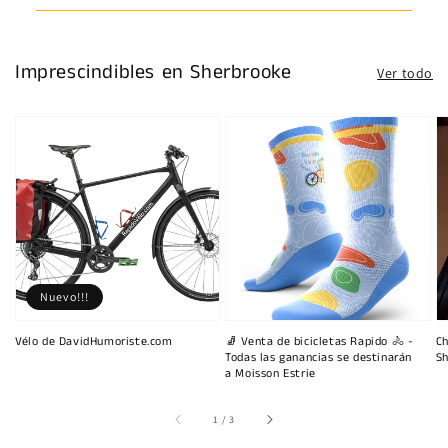
Imprescindibles en Sherbrooke
Ver todo
Nuevo!!!
Vélo de DavidHumoriste.com
🧦 Venta de bicicletas Rapido 🚴 -
Ch
Todas las ganancias se destinarán
Sh
a Moisson Estrie
de
1
/
3