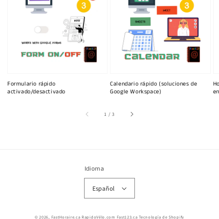
Formulario rápido
Calendario rápido (soluciones de
Ho
activado/desactivado
Google Workspace)
en
de
1
/
3
Idioma
Español
© 2026,
FastHoraire.ca RapidoVélo.com Fast123.ca
Tecnología de Shopify